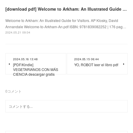
[download pdf] Welcome to Arkham: An Illustrated Guide for Visitors by AP Klosky, David Annandale
Welcome to Arkham: An Illustrated Guide for Visitors. AP Klosky, David
Annandale Welcome-to-Arkham-An.pdf ISBN: 9781839082252 | 176 pag…
2024.05.21 09:04
2024.05.16 13:48
2024.05.15 06:44
[PDF/Kindle]
YO, ROBOT leer el libro pdf
VEGETARIANOS CON MÁS
CIENCIA descargar gratis
0
コメント