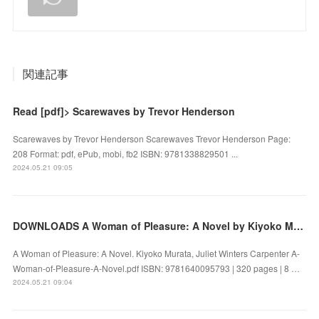
関連記事
Read [pdf]> Scarewaves by Trevor Henderson
Scarewaves by Trevor Henderson Scarewaves Trevor Henderson Page:
208 Format: pdf, ePub, mobi, fb2 ISBN: 9781338829501 ...
2024.05.21 09:05
DOWNLOADS A Woman of Pleasure: A Novel by Kiyoko Murata, Juliet Winters Carpenter
A Woman of Pleasure: A Novel. Kiyoko Murata, Juliet Winters Carpenter A-
Woman-of-Pleasure-A-Novel.pdf ISBN: 9781640095793 | 320 pages | 8 …
2024.05.21 09:04